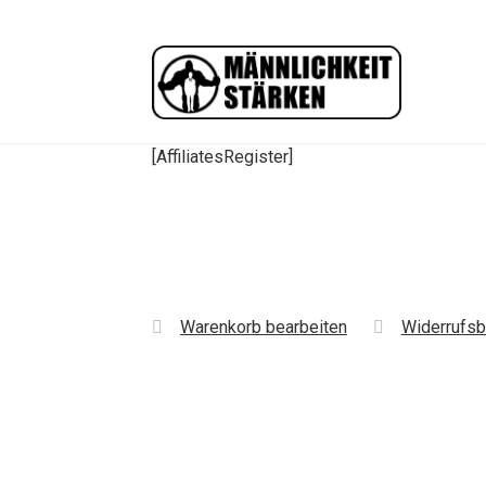
Zur
Zum
Navigation
Inhalt
springen
springen
[AffiliatesRegister]
Warenkorb bearbeiten
Widerrufsb